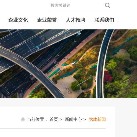
企业文化
企业荣誉
人才招聘
联系我们
当前位置：
首页
>
新闻中心
>
党建新闻