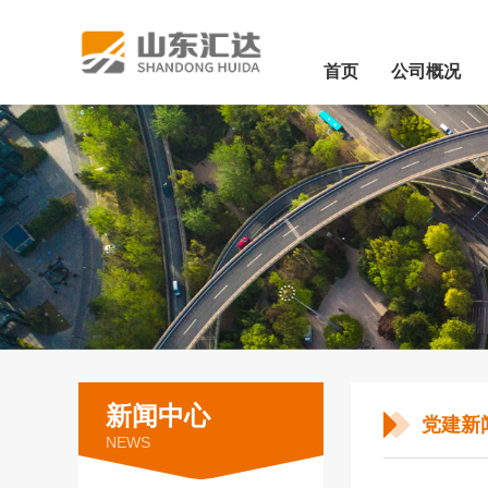
首页
公司概况
新闻中心
党建新
NEWS