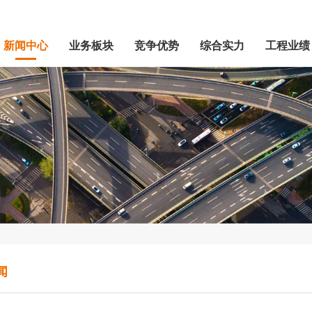
新闻中心
业务板块
竞争优势
综合实力
工程业绩
闻