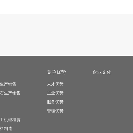
竞争优势
企业文化
生产销售
人才优势
石生产销售
主业优势
服务优势
管理优势
工机械租赁
料制造