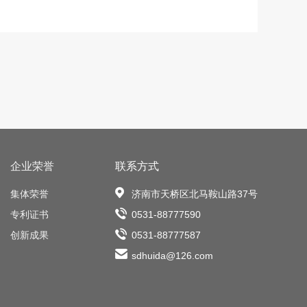
企业荣誉
联系方式
集体荣誉
济南市天桥区北马鞍山路37号
专利证书
0531-88777590
创新成果
0531-88777587
sdhuida@126.com