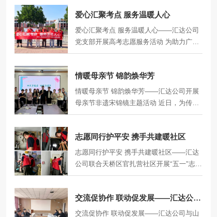
民俗，承载着祈福纳祥、驱疫避晦、平安
员工特开展中高考考生慰问活动，为家中
顺遂的美好寓意。活动伊始，工作人员向
爱心汇聚考点 服务温暖人心
有中高考考生的职工送上鲜花与祝福，以
大家细致讲解了手工香囊的制作技巧、香
温情祝福护航学子逐梦之路。十年寒窗磨
爱心汇聚考点 服务温暖人心——汇达公司
料功效等相关知识。从艾草、丁香、藿香
一剑，今朝试锋绽光芒。中高考是学子人
党支部开展高考志愿服务活动 为助力广大
等传统端午香料的作用，到香囊填料、收
生中重要的成长节点，也是每个家庭重点
考生从容赴考、圆梦青春，汇达公司党支
口、系带的完整步骤，讲解通…
牵挂的大事，今年汇达公司共有三个高考
部组织党员代表及职工志愿者，前往附近
家庭，两个中考家庭。鲜花盛放，承载满
情暖母亲节 锦韵焕华芳
高考考点开展爱心助考志愿服务活动，用
满期许；蛋糕清甜，寓意前程似锦，在考
温情服务为莘莘学子的追梦之路保驾护
情暖母亲节 锦韵焕华芳——汇达公司开展
后第一时间公司为每位家庭送上鲜花、蛋
航。活动现场，身着志愿服装的志愿者们
母亲节非遗宋锦镜主题活动 近日，为传承
糕和对学子真挚的祝福。收到慰问礼品的
精神饱满、分工有序，以饱满的热情投入
中华优秀非遗文化，弘扬孝亲感恩的传统
员工纷纷表示倍感温暖。这份暖心慰问…
到志愿服务工作中。面对奔赴考场的考
美德，在温馨母亲节来临之际，汇达公司
生，志愿者们主动送上饮用水、备用文
志愿同行护平安 携手共建暖社区
在基地二楼会议室，精举办“情暖母亲节 锦
具，细致提醒考生核对考试证件、调整心
韵焕华芳”主题活动，以匠心手作传递浓浓
志愿同行护平安 携手共建暖社区——汇达
态，并轻声送上“高考加油”“金榜题名”的美
温情，用非遗雅韵致敬伟大母爱。宋锦作
公司联合天桥区官扎营社区开展“五一”志愿
好祝福，缓解考生的紧张情绪。针对在考
为我国非物质文化遗产，以纹样精美、色
服务活动 为保障社区居民度过一个安全、
场外等候的陪考家长，志愿者们主动…
泽典雅著称，承载着千年的传统工艺与文
文明、有序、温暖的“五一”假期，汇达公司
化底蕴。此次将非遗宋锦与镜子相结合，
交流促协作 联动促发展——汇达公司与山东交通学院开展早强水稳技术交流
与天桥区官扎营社区居委会联合开展了志
既赋予了传统手工艺全新的创意形式，也
愿服务活动，用志愿微光汇聚社区大爱，
交流促协作 联动促发展——汇达公司与山