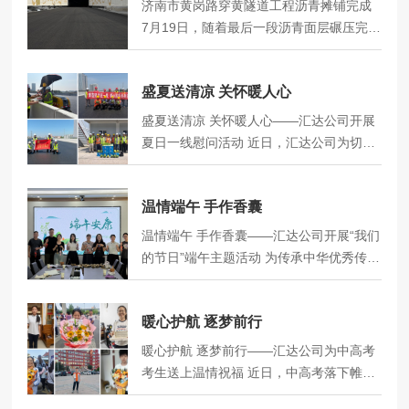
济南市黄岗路穿黄隧道工程沥青摊铺完成
7月19日，随着最后一段沥青面层碾压完
成，济南市黄岗路穿黄隧道工程路面沥青
摊铺施工完成。项目路面主体施工顺利落
盛夏送清凉 关怀暖人心
幕，标志着工程全面进入机电安装、内饰
装修精细化收尾阶段，向着通车目标全力
盛夏送清凉 关怀暖人心——汇达公司开展
冲刺。黄岗路穿黄隧道工程全长约5755
夏日一线慰问活动 近日，汇达公司为切实
米，隧道全长约4762米，其中盾构段长约
做好高温天气劳动保护工作，组织开展夏
3290米，采用单洞双层双向六车道布置，
日“送清凉”慰问活动，深入各项目部、生产
线路向南衔接济南主城区黄岗路，向北依
温情端午 手作香囊
场站，为奋战在高温一线的全体职工送去
次下穿二环北路、绕城高速北线、黄河及
清凉物资与诚挚问候。同时，组织青年突
温情端午 手作香囊——汇达公司开展“我们
两岸大堤、鹊山水库沉砂池，终点接入黄
击队投身高温保生产、安全护一线专项工
的节日”端午主题活动 为传承中华优秀传统
河北岸G309互通立交，串联济南主城区与
作，助力企业平稳度过高温施工季。本次
文化，丰富员工精神文化生活，营造温馨
新旧动能转换起步区。本次摊铺面积约1…
慰问活动精准对接一线职工高温作业实际
和谐、积极向上的企业氛围，在端午佳节
需求，公司精心筹备、贴心配齐各类防暑
暖心护航 逐梦前行
来临之际，汇达公司在公司基地二楼开
降温物资，为各项目部、场站统一发放了
展“温情端午 手作香囊”主题手工活动，让
暖心护航 逐梦前行——汇达公司为中高考
矿泉水、新鲜西瓜、藿香正气水等防暑物
员工在佳节时感受传统民俗魅力，共度浓
考生送上温情祝福 近日，中高考落下帷
资。每一份物资都承载着公司的牵挂与心
情端午。端午佩香囊，是流传千年的传统
幕，汇达公司为致敬逐梦学子、暖心关怀
意，既能有效补充职工高温作业…