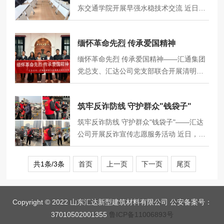
让每一把镜子都成为独一无二的感恩信
用实际行动筑牢安全防线。本次志愿服务
东交通学院开展早强水稳技术交流 近日，
物。活动正式开始后，职工们满怀期待地
聚焦社区安全治理核心痛点，重点开展了
汇达公司技术团队赴山东交通学院，围绕
围坐在一起，在专业的指导下纷…
以下工作。排查安全隐患，当好社区“安全
无机材料及早强水稳工艺开展专题交流学
哨兵”。志愿者们深入居民小区楼道、消防
缅怀革命先烈 传承爱国精神
习。双方聚焦水泥特性改良与水泥稳定碎
通道，对违规停放的电动车进行清理和劝
石早强剂研发等关键技术领域，展开深入
缅怀革命先烈 传承爱国精神——汇通集团
导，杜绝电动车“进楼入户”带来的消防安全
技术交流。交流期间，交通学院专家系统
党总支、汇达公司党支部联合开展清明节
隐患；同时对楼道内堆积的杂物、纸箱、
介绍了无机结合料性能优化最新研究进
主题党日活动 4月1日，在清明节来临之
家具等堵塞通道的…
展。针对水泥特性改良需求，公司技术人
际，汇通集团党总支、汇达公司党支部联
员重点学习了有机早强剂的应用机理及其
筑牢反诈防线 守护群众"钱袋子"
合组织党员干部、职工代表走进蔡公时纪
对水泥早期强度提升的关键作用。双方基
念馆，开展“缅怀革命先烈，传承爱国精
筑牢反诈防线 守护群众"钱袋子"——汇达
于各自在水泥早强剂领域的技术积累，共
神”清明节主题党日活动。通过实地瞻仰、
公司开展反诈宣传志愿服务活动 近日，汇
同探讨了适用于水泥稳定碎石基层的复合
重温历史，深切缅怀“济南惨案”中英勇殉国
达公司为切实增强群众防范电信网络诈骗
早强剂开发路径，并就配方优化、性能…
的蔡公时烈士及全体遇难同胞，接受深刻
意识，守护人民群众财产安全，组织开展
共1条/3条
首页
上一页
下一页
尾页
的爱国主义教育和党性洗礼。活动现场，
反诈宣传志愿服务活动，组织青年志愿者
全体人员在蔡公时烈士铜像前整齐列队、
走上街头，向广大市民普及反诈知识，织
肃立默哀，向革命先烈致以最崇高的敬意
密织牢反诈防护网。活动中，志愿者们身
Copyright © 2022 山东汇达新型建筑材料有限公司 公安备案号：
和最深切的哀思。在纪念馆内，大家跟随
穿红马甲，手持精心印制的反诈宣传单，
37010502001355
鲁ICP备11006893号
讲解员的引导，通过历史照片、…
来到商圈、广场等人流密集区域，向过往